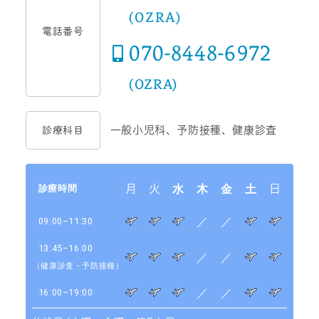
(OZRA)
電話番号
070-8448-6972
(OZRA)
一般小児科、予防接種、健康診査
診療科目
診療時間
月
火
水
木
金
土
日
09:00–11:30
／
／
13:45–16:00
／
／
（健康診査
・予防接種）
16:00–19:00
／
／